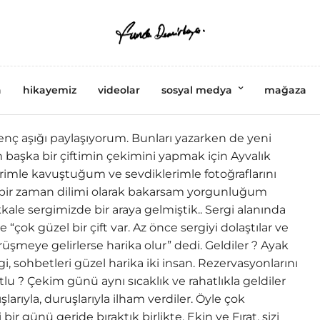
a
hikayemiz
videolar
sosyal medya
mağaza
enç aşığı paylaşıyorum. Bunları yazarken de yeni
başka bir çiftimin çekimini yapmak için Ayvalık
rimle kavuştuğum ve sevdiklerimle fotoğraflarını
 bir zaman dilimi olarak bakarsam yorgunluğum
akkale sergimizde bir araya gelmiştik.. Sergi alanında
“çok güzel bir çift var. Az önce sergiyi dolaştılar ve
görüşmeye gelirlerse harika olur” dedi. Geldiler ? Ayak
i, sohbetleri güzel harika iki insan. Rezervasyonlarını
lu ? Çekim günü aynı sıcaklık ve rahatlıkla geldiler
ışlarıyla, duruşlarıyla ilham verdiler. Öyle çok
li bir günü geride bıraktık birlikte. Ekin ve Fırat, sizi