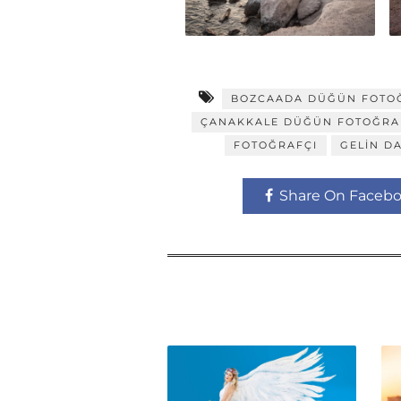
BOZCAADA DÜĞÜN FOTOĞ
ÇANAKKALE DÜĞÜN FOTOĞRA
FOTOĞRAFÇI
GELIN D
Share On Faceb