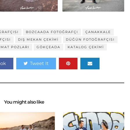
RAFÇISI
BOZCAADA FOTOĞRAFÇI
ÇANAKKALE
FÇISI
DIŞ MEKAN ÇEKIMI
DÜĞÜN FOTOĞRAFÇISI
AMAT POZLARI
GÖKÇEADA
KATALOG ÇEKIMI
ook
Tweet It
You might also like