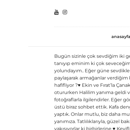
anasayf
Bugün sizinle çok sevdiğim iki g
tanıyıp eminim ki çok seveceğim 
yolundayım.. Eğer güne sevdikle
paylaşarak armağanlar verdiğim
hafifliyor ?♥️ Ekin ve Fırat’la Çan
otururken Halilim yanıma geldi ve 
fotoğraflarla ilgilendirler. Eğer 
üstü biraz sohbet ettik. Kafa deng
yaptık. Onlar mutlu, biz daha mut
yanımıza. Tatlılıklarıyla, güzel bak
yakışıyorlar ki birbirlerine ♥️ Keyif