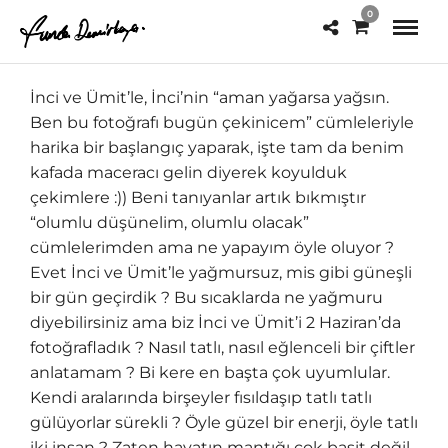
0
İnci ve Ümit’le, İnci’nin “aman yağarsa yağsın.
Ben bu fotoğrafı bugün çekinicem” cümleleriyle
harika bir başlangıç yaparak, işte tam da benim
kafada maceracı gelin diyerek koyulduk
çekimlere :)) Beni tanıyanlar artık bıkmıştır
“olumlu düşünelim, olumlu olacak”
cümlelerimden ama ne yapayım öyle oluyor ?
Evet İnci ve Ümit’le yağmursuz, mis gibi güneşli
bir gün geçirdik ? Bu sıcaklarda ne yağmuru
diyebilirsiniz ama biz İnci ve Ümit’i 2 Haziran’da
fotoğrafladık ? Nasıl tatlı, nasıl eğlenceli bir çiftler
anlatamam ? Bi kere en başta çok uyumlular.
Kendi aralarında birşeyler fısıldaşıp tatlı tatlı
gülüyorlar sürekli ? Öyle güzel bir enerji, öyle tatlı
iki insan ? Zaten hayatın mantığı çok basit değil