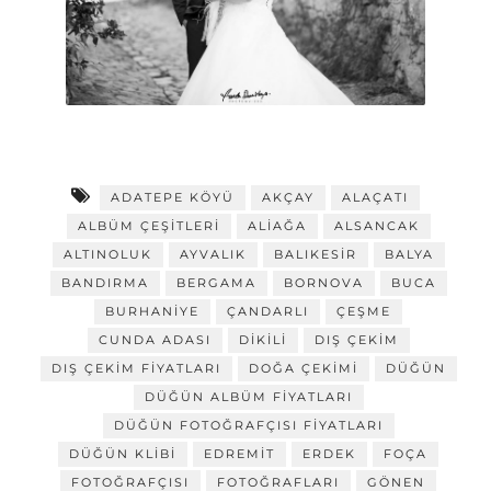
ADATEPE KÖYÜ
AKÇAY
ALAÇATI
ALBÜM ÇEŞITLERI
ALIAĞA
ALSANCAK
ALTINOLUK
AYVALIK
BALIKESIR
BALYA
BANDIRMA
BERGAMA
BORNOVA
BUCA
BURHANIYE
ÇANDARLI
ÇEŞME
CUNDA ADASI
DIKILI
DIŞ ÇEKIM
DIŞ ÇEKIM FIYATLARI
DOĞA ÇEKIMI
DÜĞÜN
DÜĞÜN ALBÜM FIYATLARI
DÜĞÜN FOTOĞRAFÇISI FIYATLARI
DÜĞÜN KLIBI
EDREMIT
ERDEK
FOÇA
FOTOĞRAFÇISI
FOTOĞRAFLARI
GÖNEN