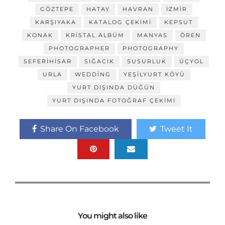
GÖZTEPE
HATAY
HAVRAN
IZMIR
KARŞIYAKA
KATALOG ÇEKIMI
KEPSUT
KONAK
KRISTAL ALBÜM
MANYAS
ÖREN
PHOTOGRAPHER
PHOTOGRAPHY
SEFERIHISAR
SIĞACIK
SUSURLUK
ÜÇYOL
URLA
WEDDING
YEŞILYURT KÖYÜ
YURT DIŞINDA DÜĞÜN
YURT DIŞINDA FOTOĞRAF ÇEKIMI
Share On Facebook
Tweet It
You might also like